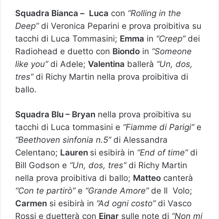
Squadra Bianca –
Luca
con
“Rolling in the
Deep”
di Veronica Peparini e prova proibitiva su
tacchi di Luca Tommasini;
Emma
in
“Creep”
dei
Radiohead e duetto con
Biondo
in
“Someone
like you”
di Adele;
Valentina
ballerà
“Un, dos,
tres”
di Richy Martin nella prova proibitiva di
ballo.
Squadra Blu –
Bryan
nella prova proibitiva su
tacchi di Luca tommasini e
“Fiamme di Parigi”
e
“Beethoven sinfonia n.5”
di Alessandra
Celentano;
Lauren
si esibirà in
“End of time”
di
Bill Godson e
“Un, dos, tres”
di Richy Martin
nella prova proibitiva di ballo;
Matteo
canterà
“Con te partirò”
e
“Grande Amore”
de Il Volo;
Carmen
si esibirà in
“Ad ogni costo”
di Vasco
Rossi e duetterà con
Einar
sulle note di
“Non mi