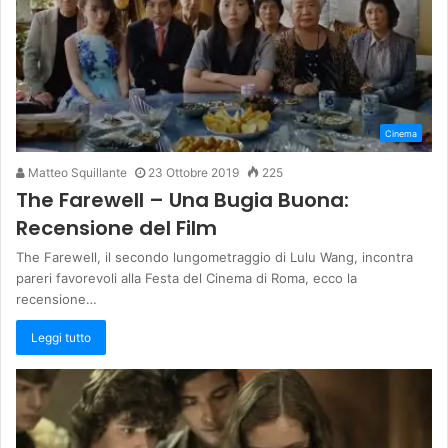
Cinema
Matteo Squillante
23 Ottobre 2019
225
The Farewell – Una Bugia Buona:
Recensione del Film
The Farewell, il secondo lungometraggio di Lulu Wang, incontra
pareri favorevoli alla Festa del Cinema di Roma, ecco la
recensione…
Leggi tutto