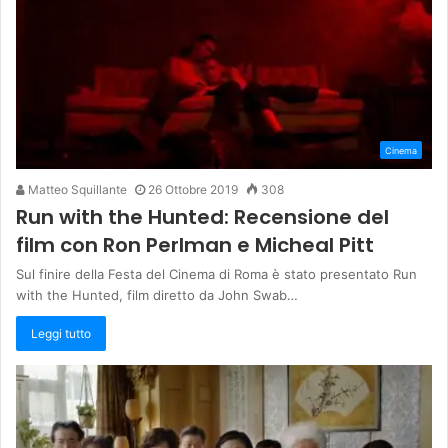
Cinema
Matteo Squillante
26 Ottobre 2019
308
Run with the Hunted: Recensione del
film con Ron Perlman e Micheal Pitt
Sul finire della Festa del Cinema di Roma è stato presentato Run
with the Hunted, film diretto da John Swab…
Leggi tutto