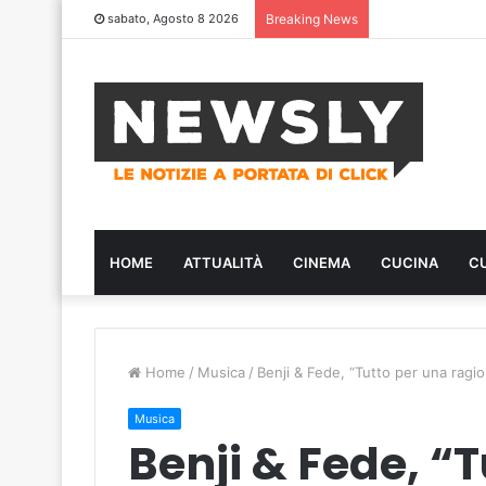
sabato, Agosto 8 2026
Breaking News
HOME
ATTUALITÀ
CINEMA
CUCINA
C
Home
/
Musica
/
Benji & Fede, “Tutto per una ragio
Musica
Benji & Fede, “