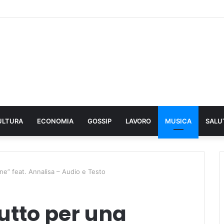
ULTURA
ECONOMIA
GOSSIP
LAVORO
MUSICA
SALU
ne” feat. Annalisa – Audio e Testo
Tutto per una