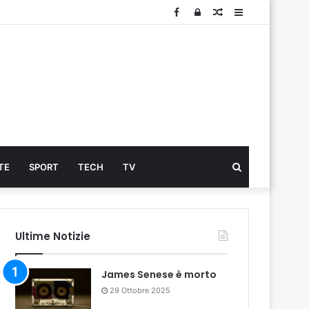
Facebook
Log
Articolo
Sidebar
In
Cerca
TE
SPORT
TECH
TV
...
Ultime Notizie
James Senese è morto
29 Ottobre 2025