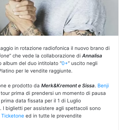
maggio in rotazione radiofonica il nuovo brano di
ione
” che vede la collaborazione di
Annalisa
o album del duo intitolato “
0+
” uscito negli
Platino per le vendite raggiunte.
rone e prodotto da
Merk&Kremont e Sissa
.
Benji
 tour prima di prendersi un momento di pausa
prima data fissata per il 1 di Luglio
I biglietti per assistere agli spettacoli sono
a
Ticketone
ed in tutte le prevendite