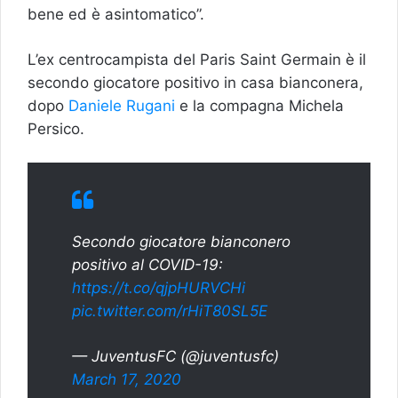
bene ed è asintomatico”.
L’ex centrocampista del Paris Saint Germain è il
secondo giocatore positivo in casa bianconera,
dopo
Daniele Rugani
e la compagna Michela
Persico.
Secondo giocatore bianconero
positivo al COVID-19:
https://t.co/qjpHURVCHi
pic.twitter.com/rHiT80SL5E
— JuventusFC (@juventusfc)
March 17, 2020