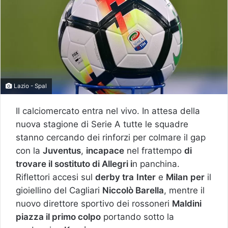
Lazio - Spal
Il calciomercato entra nel vivo. In attesa della
nuova stagione di Serie A tutte le squadre
stanno cercando dei rinforzi per colmare il gap
con la
Juventus
,
incapace
nel frattempo
di
trovare il sostituto di Allegri i
n panchina.
Riflettori accesi sul
derby tra
Inter
e
Milan
per
il
gioiellino del Cagliari
Niccolò Barella
, mentre il
nuovo direttore sportivo dei rossoneri
Maldini
piazza il primo colpo
portando sotto la