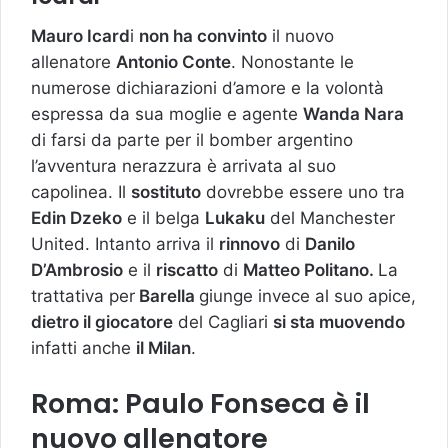
Mauro Icard
i
non ha convinto
il nuovo
allenatore
Antonio Conte
. Nonostante le
numerose dichiarazioni d’amore e la volontà
espressa da sua moglie e agente
Wanda Nara
di farsi da parte per il bomber argentino
l’avventura nerazzura è arrivata al suo
capolinea. Il
sostituto
dovrebbe essere uno tra
Edin Dzeko
e il belga
Lukaku
del Manchester
United. Intanto arriva il
rinnovo
di
Danilo
D’Ambrosio
e il
riscatto
di
Matteo Politano.
La
trattativa per
Barella
giunge invece al suo apice,
dietro il giocatore
del Cagliari
si sta muovendo
infatti anche
il Milan
.
Roma: Paulo Fonseca è il
nuovo allenatore