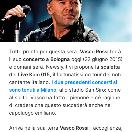
Tutto pronto per questa sera:
Vasco Rossi
terrà
il suo
concerto a
Bologna
oggi (22 giugno 2015)
e domani sera. Newsly.it vi propone la
scaletta
del
Live Kom 015,
il fortunatissimo tour del noto
cantante italiano.
I due precedenti concerti si
sono tenuti a Milano
, allo stadio San Siro: come
al solito, Vasco ha fatto il pienone e c’è ragione
di credere che questo succederà anche nel
capoluogo emiliano.
Arriva nella sua terra
Vasco Rossi
: l’accoglienza,