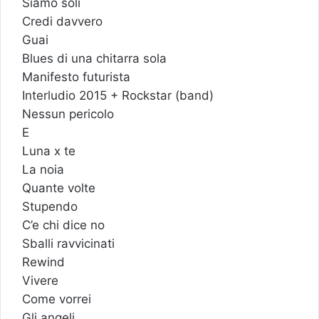
Siamo soli
Credi davvero
Guai
Blues di una chitarra sola
Manifesto futurista
Interludio 2015 + Rockstar (band)
Nessun pericolo
E
Luna x te
La noia
Quante volte
Stupendo
C’e chi dice no
Sballi ravvicinati
Rewind
Vivere
Come vorrei
Gli angeli