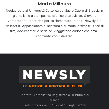
Marta Millauro
Neolaureata all'Università Cattolica del Sacro Cuore di Brescia in
giornalismo a stampa, radiofonico e televisivo. Giovane
ventitreenne redattrice per calciomercato-Inter.it, Newsly.it e
NailsArt.it. Appassionata di scrittura e di moda, ottima fruitrice di
film, documentari e serie tv. Viaggiatrice curiosa che ama il
confronto con il diverso.
Testata Giornalistica Registrata al Tribunale di
Milano
(autorizzazione n° 182 del 13 luglio 2016)