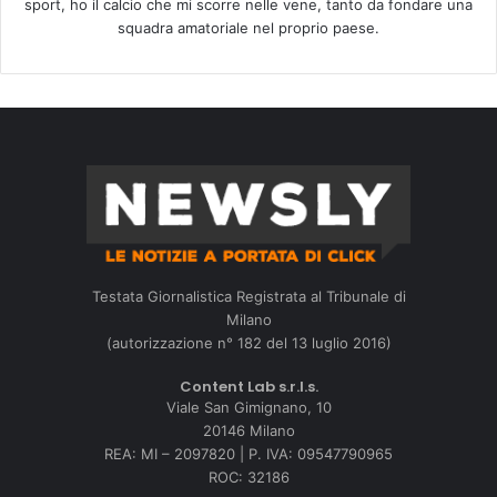
sport, ho il calcio che mi scorre nelle vene, tanto da fondare una
squadra amatoriale nel proprio paese.
Testata Giornalistica Registrata al Tribunale di
Milano
(autorizzazione n° 182 del 13 luglio 2016)
Content Lab s.r.l.s.
Viale San Gimignano, 10
20146 Milano
REA: MI – 2097820 | P. IVA: 09547790965
ROC: 32186