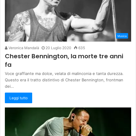
Musica
Veronica Mandalà
20 Luglio 2020
635
Chester Bennington, la morte tre anni
fa
Voce graffiante ma dolce, velata di malinconia e tanta durezza.
Questo era il tratto distintivo di Chester Bennington, frontman
dei…
Leggi tutto