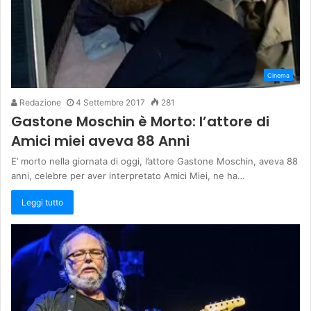
Cinema
Redazione
4 Settembre 2017
281
Gastone Moschin è Morto: l’attore di
Amici miei aveva 88 Anni
E’ morto nella giornata di oggi, l’attore Gastone Moschin, aveva 88
anni, celebre per aver interpretato Amici Miei, ne ha…
Leggi tutto