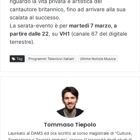
riguardo la vita privata e artistica del
cantautore britannico, fino ad arrivare alla sua
scalata al successo.
La serata-evento è per
martedì 7 marzo, a
partire dalle 22
, su
VH1
(canale 67 del digitale
terrestre).
Tag
Programmi Televisivi Italiani
Ultime Notizie Musica
Tommaso Tiepolo
Laureato al DAMS ed ora iscritto al corso magistrale di "Culture,
Formazione e Società globale", presso l'Università degli studi di