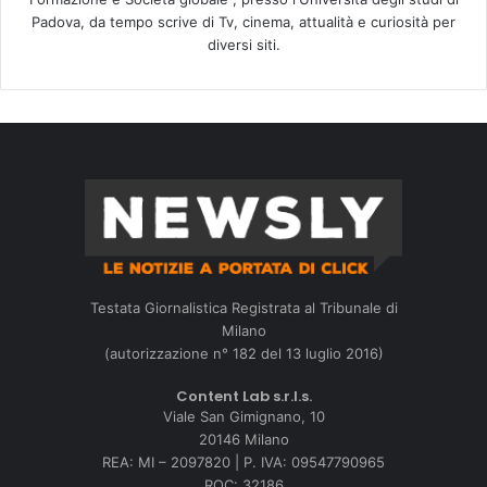
Padova, da tempo scrive di Tv, cinema, attualità e curiosità per
diversi siti.
Testata Giornalistica Registrata al Tribunale di
Milano
(autorizzazione n° 182 del 13 luglio 2016)
Content Lab s.r.l.s.
Viale San Gimignano, 10
20146 Milano
REA: MI – 2097820 | P. IVA: 09547790965
ROC: 32186