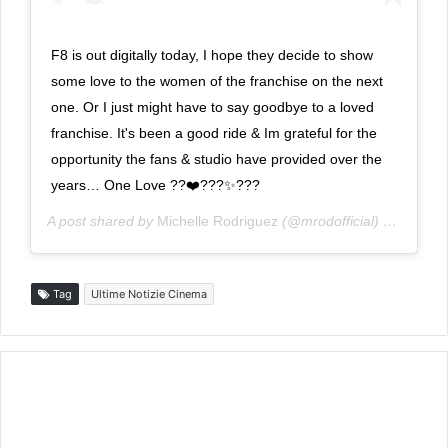
F8 is out digitally today, I hope they decide to show
some love to the women of the franchise on the next
one. Or I just might have to say goodbye to a loved
franchise. It's been a good ride & Im grateful for the
opportunity the fans & studio have provided over the
years… One Love ??❤️???✨???
A post shared by
Michelle Rodriguez
(@mrodofficial) on
Jun 27
Tag
Ultime Notizie Cinema