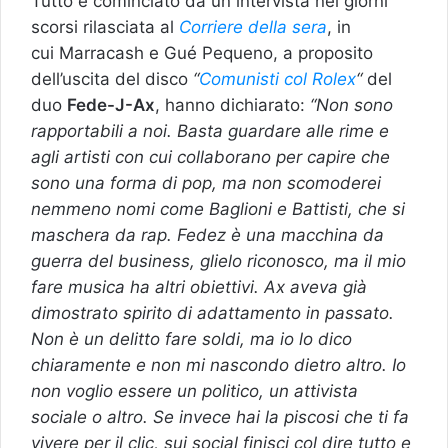
Tutto è cominciato da un intervista nei giorni
scorsi rilasciata al
Corriere della sera
, in
cui Marracash e Gué Pequeno, a proposito
dell’uscita del disco
“
Comunisti col Rolex
“
del
duo
Fede-J-Ax
, hanno dichiarato:
“Non sono
rapportabili a noi. Basta guardare alle rime e
agli artisti con cui collaborano per capire che
sono una forma di pop, ma non scomoderei
nemmeno nomi come Baglioni e Battisti, che si
maschera da rap. Fedez è una macchina da
guerra del business, glielo riconosco, ma il mio
fare musica ha altri obiettivi. Ax aveva già
dimostrato spirito di adattamento in passato.
Non è un delitto fare soldi, ma io lo dico
chiaramente e non mi nascondo dietro altro. Io
non voglio essere un politico, un attivista
sociale o altro. Se invece hai la piscosi che ti fa
vivere per il clic, sui social finisci col dire tutto e