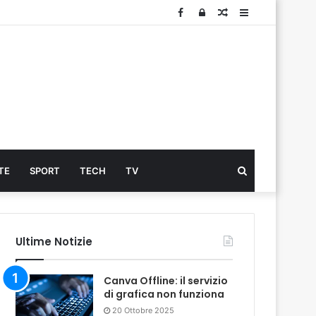
Facebook
Log
Articolo
Sidebar
In
Cerca
TE
SPORT
TECH
TV
...
Ultime Notizie
Canva Offline: il servizio
di grafica non funziona
20 Ottobre 2025