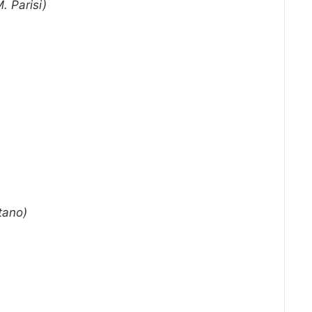
. Parisi)
tano)