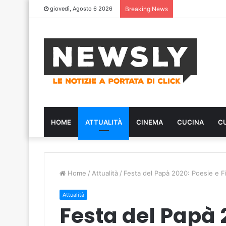
giovedì, Agosto 6 2026
Breaking News
HOME
ATTUALITÀ
CINEMA
CUCINA
C
Home
/
Attualità
/
Festa del Papà 2020: Poesie e F
Attualità
Festa del Papà 