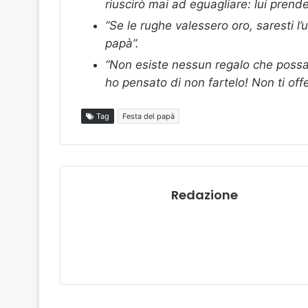
riuscirò mai ad eguagliare: lui prend
“Se le rughe valessero oro, saresti l’
papà”.
“Non esiste nessun regalo che possa 
ho pensato di non fartelo! Non ti off
Tag
Festa del papà
Redazione