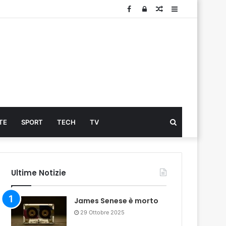
Facebook
Log
Articolo
Sidebar
In
Cerca
TE
SPORT
TECH
TV
...
Ultime Notizie
James Senese è morto
29 Ottobre 2025