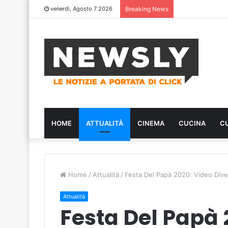
venerdì, Agosto 7 2026
Breaking News
HOME
ATTUALITÀ
CINEMA
CUCINA
C
Home
/
Attualità
/
Festa Del Papà 2020: Video Dive
Attualità
Festa Del Papà 