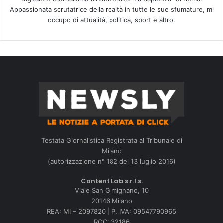
Appassionata scrutatrice della realtà in tutte le sue sfumature, mi
occupo di attualità, politica, sport e altro.
Testata Giornalistica Registrata al Tribunale di
Milano
(autorizzazione n° 182 del 13 luglio 2016)
Content Lab s.r.l.s.
Viale San Gimignano, 10
20146 Milano
REA: MI – 2097820 | P. IVA: 09547790965
ROC: 32186