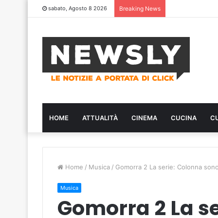
sabato, Agosto 8 2026
Breaking News
HOME
ATTUALITÀ
CINEMA
CUCINA
C
Home
/
Musica
/
Gomorra 2 La serie: Colonna sono
Musica
Gomorra 2 La se