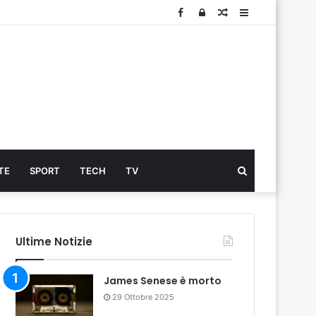
Facebook
Log
Articolo
Sidebar
In
Cerca
TE
SPORT
TECH
TV
...
Ultime Notizie
James Senese è morto
29 Ottobre 2025