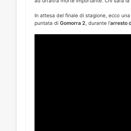
ad un’altra morte importante. Chi sarà la
In attesa del finale di stagione, ecco u
puntata di
Gomorra 2
, durante l’
arresto d