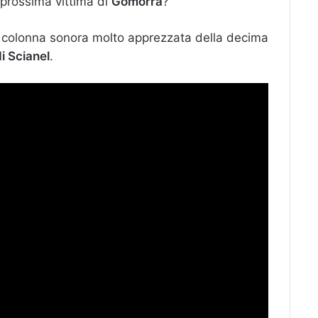
 prossima vittima di
Gomorra
?
na colonna sonora molto apprezzata della decima
i Scianel
.