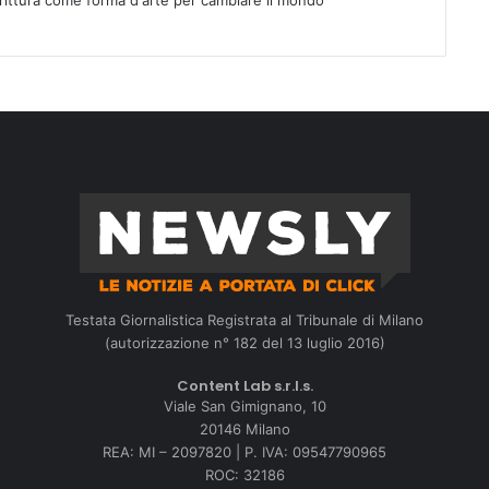
crittura come forma d'arte per cambiare il mondo
Testata Giornalistica Registrata al Tribunale di Milano
(autorizzazione n° 182 del 13 luglio 2016)
Content Lab s.r.l.s.
Viale San Gimignano, 10
20146 Milano
REA: MI – 2097820 | P. IVA: 09547790965
ROC: 32186