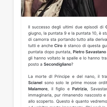
Il successo degli ultimi due episodi di
giugno, la puntata 9 e la puntata 10, è s
di camorra sta portando tutto alla deriva
tutti e anche
Ciro
è stanco di questa gue
puntata dopo puntata,
Pietro Savastano
gli hanno voltato le spalle e lo hanno tra
posto a
Secondigliano
?
La morte dl Principe e del nano, il t
Scianel
sono solo le prime mosse ordit
Malamore
, il figlio e
Patrizia
, Savasta
immaginaria, pur rimanendo nascosto e 
allo scoperto. Questo è quanto vedremo n