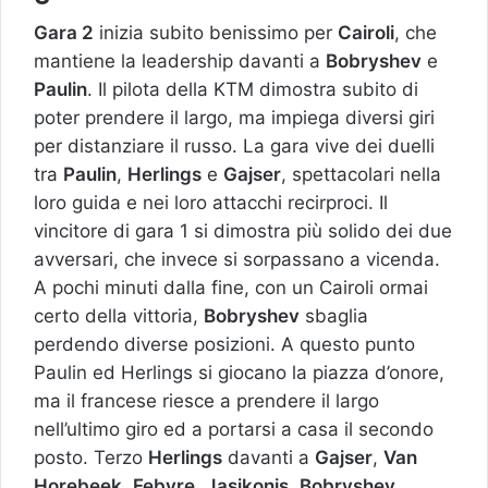
Gara 2
inizia subito benissimo per
Cairoli
, che
mantiene la leadership davanti a
Bobryshev
e
Paulin
. Il pilota della KTM dimostra subito di
poter prendere il largo, ma impiega diversi giri
per distanziare il russo. La gara vive dei duelli
tra
Paulin
,
Herlings
e
Gajser
, spettacolari nella
loro guida e nei loro attacchi recirproci. Il
vincitore di gara 1 si dimostra più solido dei due
avversari, che invece si sorpassano a vicenda.
A pochi minuti dalla fine, con un Cairoli ormai
certo della vittoria,
Bobryshev
sbaglia
perdendo diverse posizioni. A questo punto
Paulin ed Herlings si giocano la piazza d’onore,
ma il francese riesce a prendere il largo
nell’ultimo giro ed a portarsi a casa il secondo
posto. Terzo
Herlings
davanti a
Gajser
,
Van
Horebeek
,
Febvre
,
Jasikonis
,
Bobryshev
,