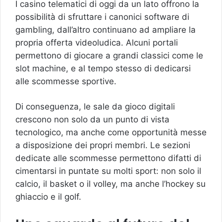
I casino telematici di oggi da un lato offrono la
possibilità di sfruttare i canonici software di
gambling, dall’altro continuano ad ampliare la
propria offerta videoludica. Alcuni portali
permettono di giocare a grandi classici come le
slot machine, e al tempo stesso di dedicarsi
alle scommesse sportive.
Di conseguenza, le sale da gioco digitali
crescono non solo da un punto di vista
tecnologico, ma anche come opportunità messe
a disposizione dei propri membri. Le sezioni
dedicate alle scommesse permettono difatti di
cimentarsi in puntate su molti sport: non solo il
calcio, il basket o il volley, ma anche l’hockey su
ghiaccio e il golf.