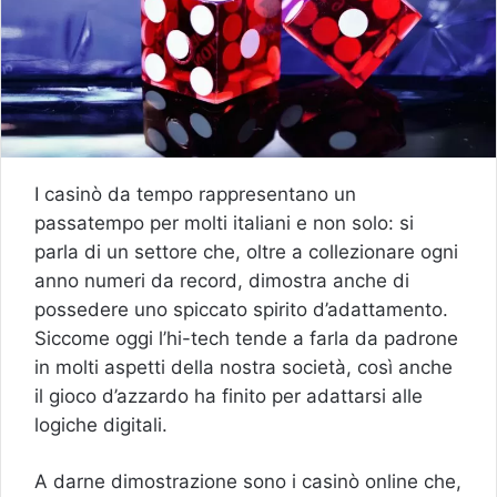
I casinò da tempo rappresentano un
passatempo per molti italiani e non solo: si
parla di un settore che, oltre a collezionare ogni
anno numeri da record, dimostra anche di
possedere uno spiccato spirito d’adattamento.
Siccome oggi l’hi-tech tende a farla da padrone
in molti aspetti della nostra società, così anche
il gioco d’azzardo ha finito per adattarsi alle
logiche digitali.
A darne dimostrazione sono i casinò online che,