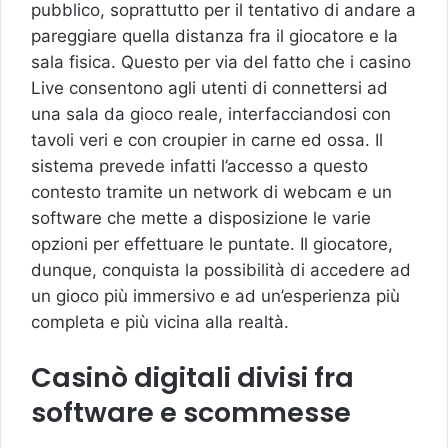
pubblico, soprattutto per il tentativo di andare a
pareggiare quella distanza fra il giocatore e la
sala fisica. Questo per via del fatto che i casino
Live consentono agli utenti di connettersi ad
una sala da gioco reale, interfacciandosi con
tavoli veri e con croupier in carne ed ossa. Il
sistema prevede infatti l’accesso a questo
contesto tramite un network di webcam e un
software che mette a disposizione le varie
opzioni per effettuare le puntate. Il giocatore,
dunque, conquista la possibilità di accedere ad
un gioco più immersivo e ad un’esperienza più
completa e più vicina alla realtà.
Casinò digitali divisi fra
software e scommesse