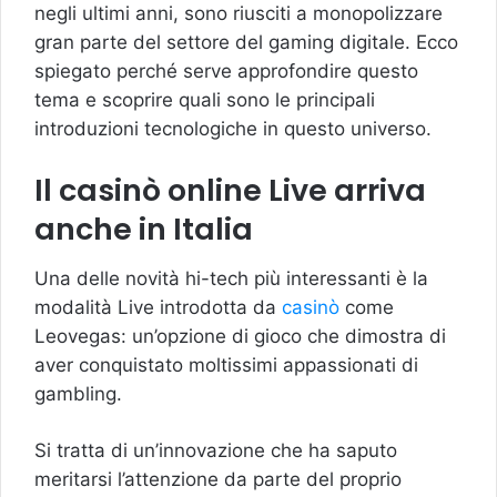
negli ultimi anni, sono riusciti a monopolizzare
gran parte del settore del gaming digitale. Ecco
spiegato perché serve approfondire questo
tema e scoprire quali sono le principali
introduzioni tecnologiche in questo universo.
Il casinò online Live arriva
anche in Italia
Una delle novità hi-tech più interessanti è la
modalità Live introdotta da
casinò
come
Leovegas: un’opzione di gioco che dimostra di
aver conquistato moltissimi appassionati di
gambling.
Si tratta di un’innovazione che ha saputo
meritarsi l’attenzione da parte del proprio