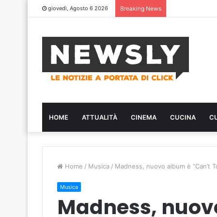
giovedì, Agosto 6 2026
Breaking News
HOME
ATTUALITÀ
CINEMA
CUCINA
C
Home
/
Musica
/
Madness, nuovo album è “Can’t T
Musica
Madness, nuovo