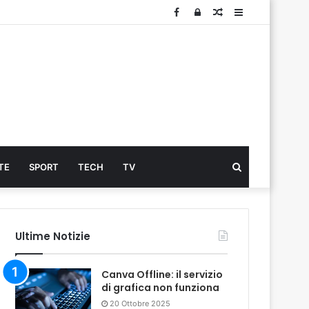
Facebook
Log
Articolo
Sidebar
In
Cerca
TE
SPORT
TECH
TV
...
Ultime Notizie
Canva Offline: il servizio
di grafica non funziona
20 Ottobre 2025