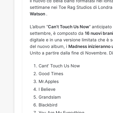
Il nuovo cd della band formatasi nel lonta
settimane nei Toe Rag Studios di Londra
Watson
.
L’album “
Can’t Touch Us Now
” anticipato
settembre, è composto da
16 nuovi bran
digitale e in una versione limitata che è s
del nuovo album, i
Madness inizieranno 
Unito a partire dalla fine di Novembre. D
Cant’ Touch Us Now
Good Times
Mr.Apples
I Believe
Grandslam
Blackbird
You Are My Everything