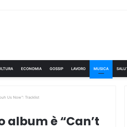
ULTURA
ECONOMIA
GOSSIP
LAVORO
MUSICA
SALU
ouh Us Now”: Tracklist
 album è “Can’t