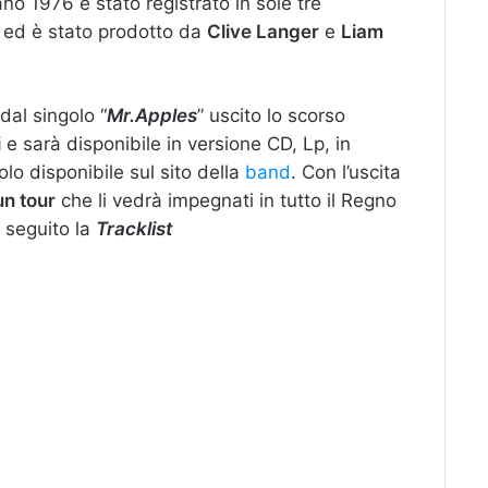
no 1976 è stato registrato in sole tre
 ed è stato prodotto da
Clive Langer
e
Liam
 dal singolo “
Mr.Apples
” uscito lo scorso
i
e sarà disponibile in versione CD, Lp, in
olo disponibile sul sito della
band
. Con l’uscita
un tour
che li vedrà impegnati in tutto il Regno
i seguito la
Tracklist