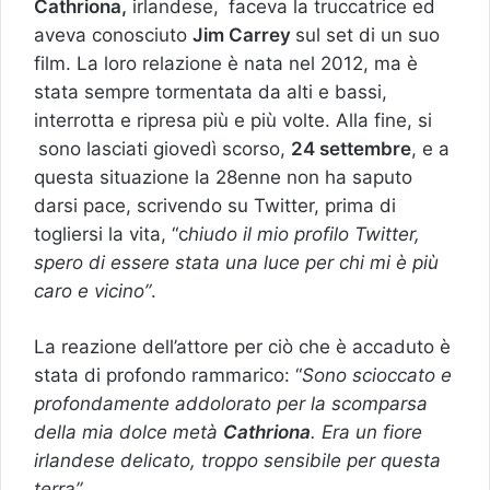
C
athriona,
irlandese,
faceva la truccatrice ed
aveva conosciuto
Jim Carrey
sul set di un suo
film. La loro relazione è nata nel 2012, ma è
stata sempre tormentata da alti e bassi,
interrotta e ripresa più e più volte. Alla fine, si
sono lasciati giovedì scorso,
24 settembre
, e a
questa situazione la 28enne non ha saputo
darsi pace, scrivendo su Twitter, prima di
togliersi la vita, “c
hiudo il mio profilo Twitter,
spero di essere stata una luce per chi mi è più
caro e vicino”
.
La reazione dell’attore per ciò che è accaduto è
stata di profondo rammarico: “
Sono scioccato e
profondamente addolorato per la scomparsa
della mia dolce metà
Cathriona
. Era un fiore
irlandese delicato, troppo sensibile per questa
terra”.