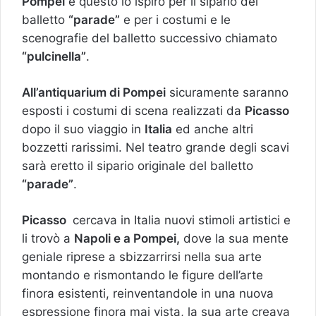
Pompei
e questo lo ispirò per il sipario del
balletto
“parade”
e per i costumi e le
scenografie del balletto successivo chiamato
“pulcinella”
.
All’antiquarium di Pompei
sicuramente saranno
esposti i costumi di scena realizzati da
Picasso
dopo il suo viaggio in
Italia
ed anche altri
bozzetti rarissimi. Nel teatro grande degli scavi
sarà eretto il sipario originale del balletto
“parade”
.
Picasso
cercava in Italia nuovi stimoli artistici e
li trovò a
Napoli e a Pompei,
dove la sua mente
geniale riprese a sbizzarrirsi nella sua arte
montando e rismontando le figure dell’arte
finora esistenti, reinventandole in una nuova
espressione finora mai vista, la sua arte creava