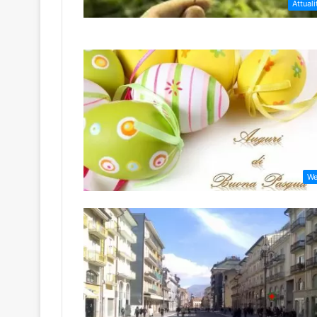
Attuali
W