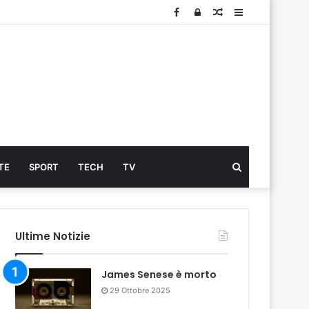
Facebook
Log
Articolo
Sidebar
In
Cerca
TE
SPORT
TECH
TV
...
Ultime Notizie
James Senese è morto
29 Ottobre 2025