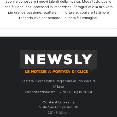
suoni e conoscere i nuovi talenti della musica, Moda tutto quello
che è lusso, abiti accessori io impazzisco, Fotografia: è la mia vera
più grande passione, scattare, immortalare, cogliere l'attimo e
renderlo vivo per sempre... questa è l'immagine.
Testata Giornalistica Registrata al Tribunale di
Milano
(autorizzazione n° 182 del 13 luglio 2016)
Content Lab s.r.l.s.
Viale San Gimignano, 10
20146 Milano