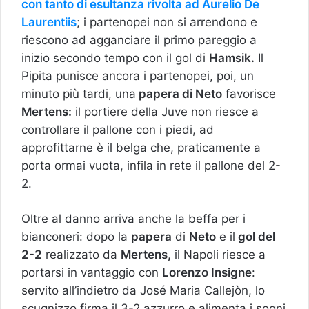
con tanto di esultanza rivolta ad Aurelio De
Laurentiis
; i partenopei non si arrendono e
riescono ad agganciare il primo pareggio a
inizio secondo tempo con il gol di
Hamsik.
Il
Pipita punisce ancora i partenopei, poi, un
minuto più tardi, una
papera di Neto
favorisce
Mertens:
il portiere della Juve non riesce a
controllare il pallone con i piedi, ad
approfittarne è il belga che, praticamente a
porta ormai vuota, infila in rete il pallone del 2-
2.
Oltre al danno arriva anche la beffa per i
bianconeri: dopo la
papera
di
Neto
e il
gol del
2-2
realizzato da
Mertens,
il Napoli riesce a
portarsi in vantaggio con
Lorenzo Insigne
:
servito all’indietro da José Maria Callejòn, lo
scugnizzo firma il 3-2 azzurro e alimenta i sogni