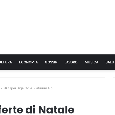
ULTURA
ECONOMIA
GOSSIP
LAVORO
MUSICA
SALU
e 2016: IperGiga Go e Platinum Go
ferte di Natale