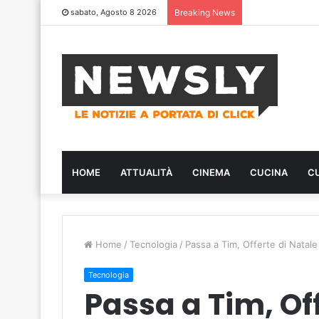
sabato, Agosto 8 2026
Breaking News
HOME
ATTUALITÀ
CINEMA
CUCINA
C
Home
/
Tecnologia
/
Passa a Tim, Offerte di Natal
Tecnologia
Passa a Tim, Of