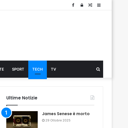
Facebook
Log
Articolo
Sidebar
In
Cerca
TE
SPORT
TECH
TV
...
Ultime Notizie
James Senese è morto
29 Ottobre 2025