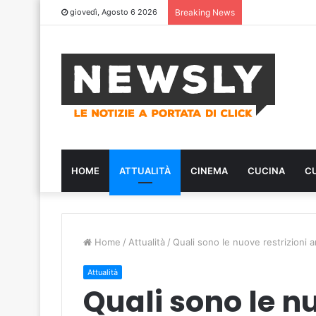
giovedì, Agosto 6 2026
Breaking News
HOME
ATTUALITÀ
CINEMA
CUCINA
C
Home
/
Attualità
/
Quali sono le nuove restrizioni 
Attualità
Quali sono le nu