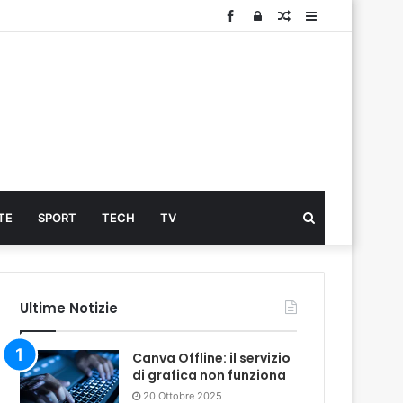
Facebook
Log
Articolo
Sidebar
In
Cerca
TE
SPORT
TECH
TV
...
Ultime Notizie
Canva Offline: il servizio
di grafica non funziona
20 Ottobre 2025