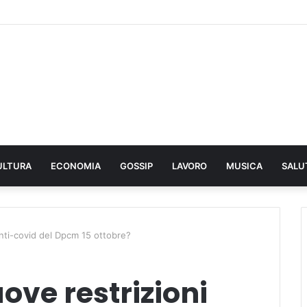
ULTURA
ECONOMIA
GOSSIP
LAVORO
MUSICA
SALU
anti-covid del Dpcm 15 ottobre?
ove restrizioni