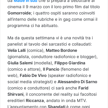
da
Made in sud
che si prepara a debuttare al
cinema il 9 marzo con il loro primo film dal titolo
Gomorroide
; i quattro ospiti saranno coinvolti
all’interno delle rubriche e in gag come ormai il
programma ci ha abituato.
Ma da questa settimana vi è una novità tra i
panelist al tavolo dei sarcastici e collaudati:
Velia Lalli
(comica),
Matteo Bordone
(giornalista, conduttore radiofonico e blogger),
Giulia Salemi
(modella),
Filippo Giardina
(comico e attore),
Il Pancio
(fenomeno del
web),
Fabio De Vivo
(speaker radiofonico e
social media strategist) e
Alessandro Di Sarno
(comico e conduttore) ci sarà anche
Farid
Shirvani
, il concorrente del reality sui facoltosi
ereditieri
Riccanza
, andato in onda MTV.
L’appuntamento con
Sbandati
è come ogni