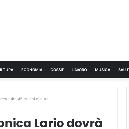
ULTURA
ECONOMIA
GOSSIP
LAVORO
MUSICA
SALU
restituire 45 milioni di euro
onica Lario dovrà