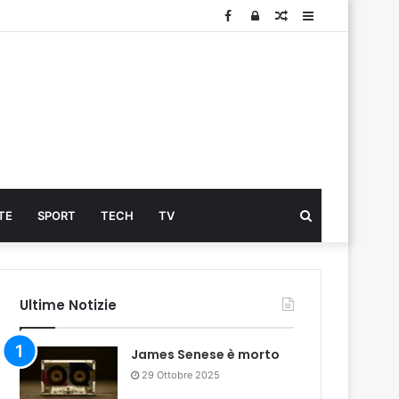
Facebook
Log
Articolo
Sidebar
In
Cerca
TE
SPORT
TECH
TV
...
Ultime Notizie
James Senese è morto
29 Ottobre 2025