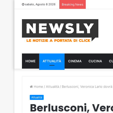
sabato, Agosto 8 2026
Breaking News
HOME
ATTUALITÀ
CINEMA
CUCINA
C
Home
/
Attualità
/
Berlusconi, Veronica Lario dovrà 
Attualità
Berlusconi, Ver