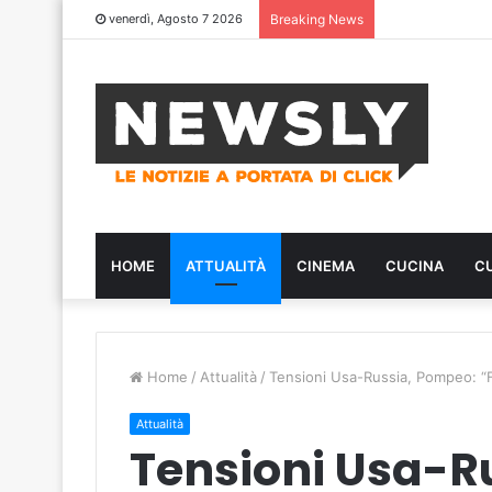
venerdì, Agosto 7 2026
Breaking News
HOME
ATTUALITÀ
CINEMA
CUCINA
C
Home
/
Attualità
/
Tensioni Usa-Russia, Pompeo: “Fi
Attualità
Tensioni Usa-R