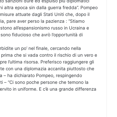
to sanzioni dure ed espulso più diplomatici
gni altra epoca sin dalla guerra fredda”. Pompeo
isure attuate dagli Stati Uniti che, dopo il
ia, pare aver perso la pazienza : “Stiamo
stono all’espansionismo russo in Ucraina e
 sono fiducioso che avrò l’opportunità di
idite un po’ nel finale, cercando nella
prima che si vada contro il rischio di un vero e
e l’ultima risorsa. Preferisco raggiungere gli
ente con una diplomazia accanita piuttosto che
ra – ha dichiarato Pompeo, respingendo
alisti – “Ci sono poche persone che temono la
ervito in uniforme. E c’è una grande differenza