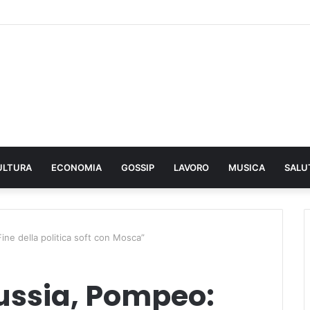
ULTURA
ECONOMIA
GOSSIP
LAVORO
MUSICA
SALU
ne della politica soft con Mosca”
ussia, Pompeo: