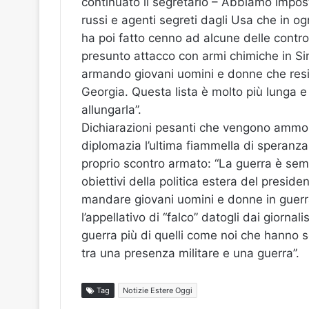
continuato il segretario – Abbiamo impos
russi e agenti segreti dagli Usa che in o
ha poi fatto cenno ad alcune delle controm
presunto attacco con armi chimiche in Sir
armando giovani uomini e donne che resi
Georgia. Questa lista è molto più lunga e
allungarla”.
Dichiarazioni pesanti che vengono ammorb
diplomazia l’ultima fiammella di speranza 
proprio scontro armato: “La guerra è sempr
obiettivi della politica estera del presid
mandare giovani uomini e donne in guer
l’appellativo di “falco” datogli dai giorn
guerra più di quelli come noi che hanno s
tra una presenza militare e una guerra”.
Tag
Notizie Estere Oggi