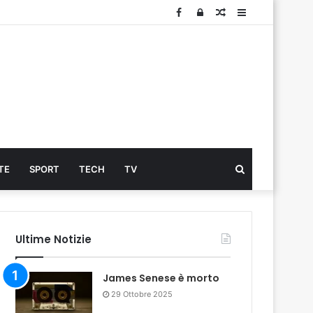
Facebook
Log
Articolo
Sidebar
In
Cerca
TE
SPORT
TECH
TV
...
Ultime Notizie
James Senese è morto
29 Ottobre 2025