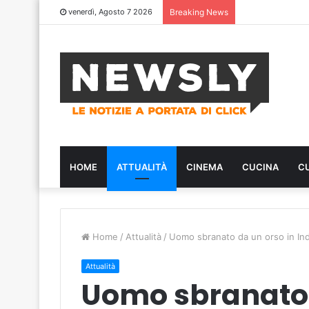
venerdì, Agosto 7 2026
Breaking News
HOME
ATTUALITÀ
CINEMA
CUCINA
C
Home
/
Attualità
/
Uomo sbranato da un orso in Ind
Attualità
Uomo sbranato 