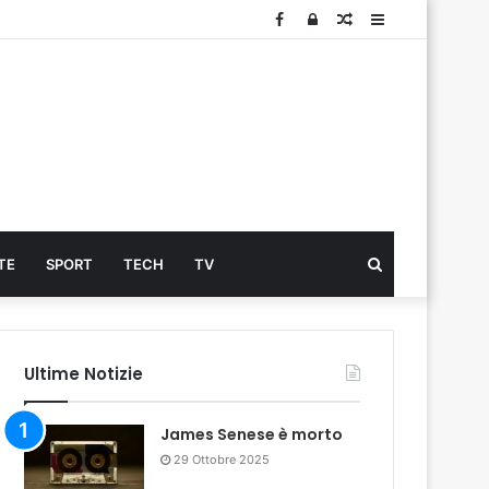
Facebook
Log
Articolo
Sidebar
In
Cerca
TE
SPORT
TECH
TV
...
Ultime Notizie
James Senese è morto
29 Ottobre 2025