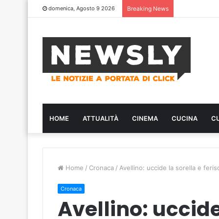
domenica, Agosto 9 2026
Breaking News
HOME
ATTUALITÀ
CINEMA
CUCINA
C
Home
/
Cronaca
/
Avellino: uccide la sorella e ferisc
Cronaca
Avellino: uccide