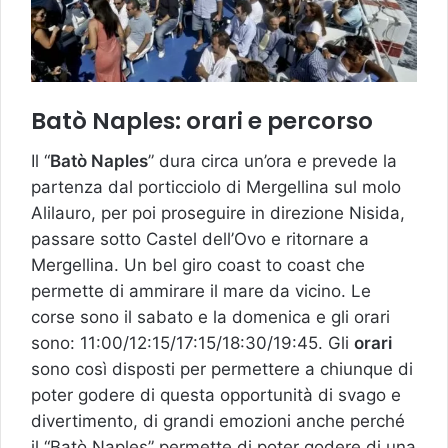
Batò Naples: orari e percorso
Il “
Batò Naples
” dura circa un’ora e prevede la
partenza dal porticciolo di Mergellina sul molo
Alilauro, per poi proseguire in direzione Nisida,
passare sotto Castel dell’Ovo e ritornare a
Mergellina. Un bel giro coast to coast che
permette di ammirare il mare da vicino. Le
corse sono il sabato e la domenica e gli orari
sono: 11:00/12:15/17:15/18:30/19:45. Gli
orari
sono così disposti per permettere a chiunque di
poter godere di questa opportunità di svago e
divertimento, di grandi emozioni anche perché
il “Batò Naples” permette di poter godere di una