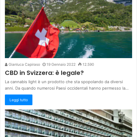
Gianluca Capiraso
19 Gennaio 2022
12.590
CBD in Svizzera: è legale?
La cannabis light è un prodotto che sta spopolando da diversi
anni. Da quando numerosi Paesi occidentali hanno permesso la…
Leggi tutto