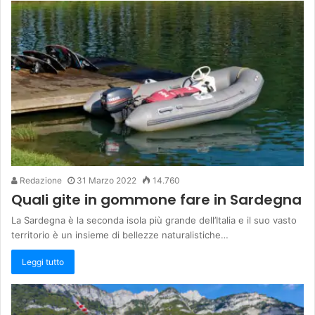
Redazione
31 Marzo 2022
14.760
Quali gite in gommone fare in Sardegna
La Sardegna è la seconda isola più grande dell’Italia e il suo vasto
territorio è un insieme di bellezze naturalistiche…
Leggi tutto