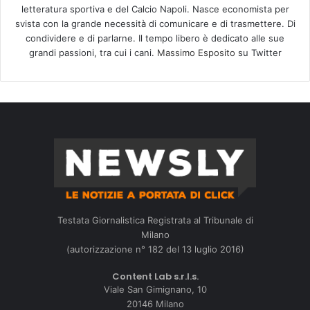
letteratura sportiva e del Calcio Napoli. Nasce economista per
svista con la grande necessità di comunicare e di trasmettere. Di
condividere e di parlarne. Il tempo libero è dedicato alle sue
grandi passioni, tra cui i cani.
Massimo Esposito
su Twitter
Testata Giornalistica Registrata al Tribunale di
Milano
(autorizzazione n° 182 del 13 luglio 2016)
Content Lab s.r.l.s.
Viale San Gimignano, 10
20146 Milano