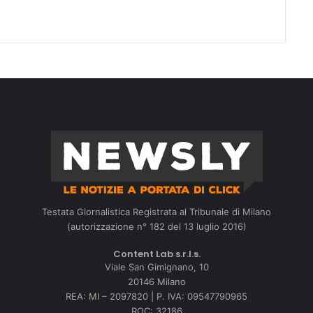
Testata Giornalistica Registrata al Tribunale di Milano
(autorizzazione n° 182 del 13 luglio 2016)
Content Lab s.r.l.s.
Viale San Gimignano, 10
20146 Milano
REA: MI – 2097820 | P. IVA: 09547790965
ROC: 32186