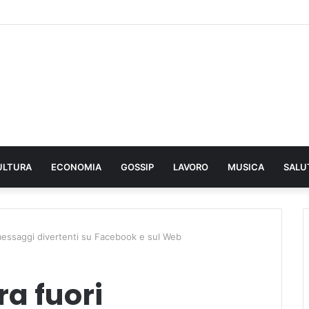
ULTURA
ECONOMIA
GOSSIP
LAVORO
MUSICA
SALU
: messaggi divertenti su Facebook e sul Web
ra fuori