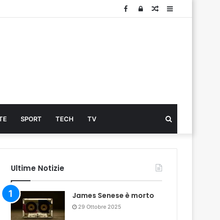
Facebook
Log
Articolo
Sidebar
In
Cerca
TE
SPORT
TECH
TV
...
Ultime Notizie
James Senese è morto
29 Ottobre 2025