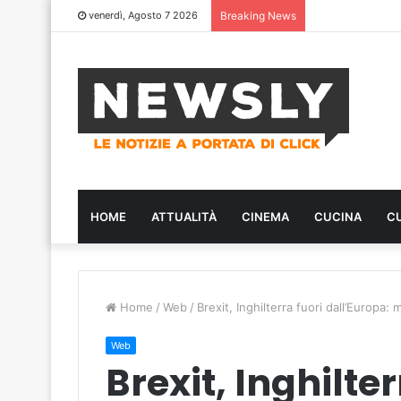
venerdì, Agosto 7 2026
Breaking News
HOME
ATTUALITÀ
CINEMA
CUCINA
C
Home
/
Web
/
Brexit, Inghilterra fuori dall’Europa
Web
Brexit, Inghilter