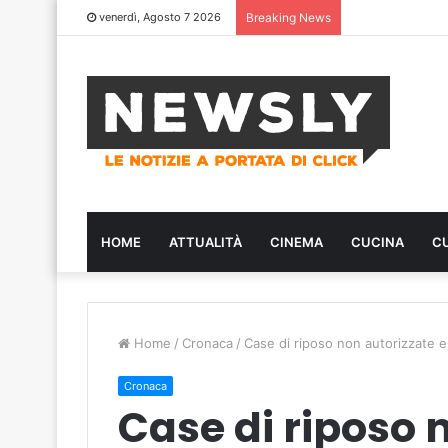
venerdì, Agosto 7 2026
Breaking News
HOME
ATTUALITÀ
CINEMA
CUCINA
C
Home
/
Cronaca
/
Case di riposo non autorizzate e
Cronaca
Case di riposo 