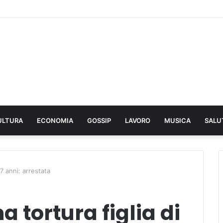
ULTURA
ECONOMIA
GOSSIP
LAVORO
MUSICA
SALU
7 anni: arrestata
 tortura figlia di