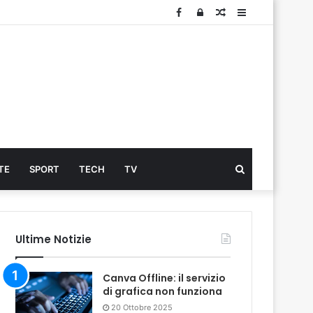
Facebook
Log
Articolo
Sidebar
In
Cerca
TE
SPORT
TECH
TV
...
Ultime Notizie
Canva Offline: il servizio
di grafica non funziona
20 Ottobre 2025