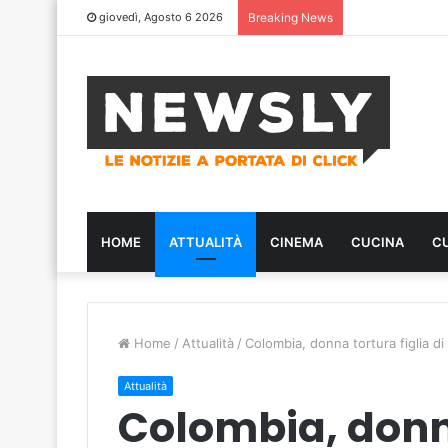
giovedì, Agosto 6 2026
Breaking News
HOME
ATTUALITÀ
CINEMA
CUCINA
C
Home
/
Attualità
/
Colombia, donna tortura figlia di 
Attualità
Colombia, donna