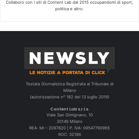
Collaboro con i siti di Content Lab dal 2015 occupandomi di sport,
politica e altro.
Testata Giornalistica Registrata al Tribunale di
Milano
(autorizzazione n° 182 del 13 luglio 2016)
Content Lab s.r.l.s.
Viale San Gimignano, 10
20146 Milano
REA: MI – 2097820 | P. IVA: 09547790965
ROC: 32186