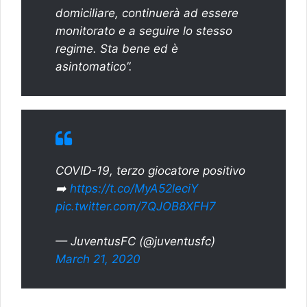
domiciliare, continuerà ad essere
monitorato e a seguire lo stesso
regime. Sta bene ed è
asintomatico”.
COVID-19, terzo giocatore positivo
➡️
https://t.co/MyA52leciY
pic.twitter.com/7QJOB8XFH7
— JuventusFC (@juventusfc)
March 21, 2020