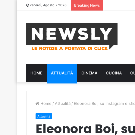
venerdì, Agosto 7 2026
Breaking News
HOME
ATTUALITÀ
CINEMA
CUCINA
C
Home
/
Attualità
/
Eleonora Boi, su Instagram è sfid
Attualità
Eleonora Boi, s