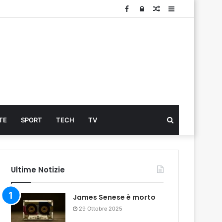
Facebook
Log
Articolo
Sidebar
In
Cerca
TE
SPORT
TECH
TV
...
Ultime Notizie
James Senese è morto
29 Ottobre 2025