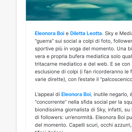
Eleonora Boi
e
Diletta Leotta
. Sky e Medi
“guerra” sui social a colpi di foto, follow
sportive più in voga del momento. Una bio
vera e propria bufera mediatica solo qual
tritacarne mediatico e del web. E se con 
esclusione di colpi (i fan ricorderanno le
varie dirette), con l’estate il “palcoscenic
L’appeal di
Eleonora Boi
,
inutile negarlo,
“concorrente” nella sfida social per la s
biondissima giornalista di Sky, infatti, s
di followers: un’enormità. Eleonora Boi pu
del momento. Capelli scuri, occhi azzurri,