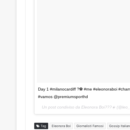
Day 1 #milanocardiff ?⚽️ #me #eleonoraboi #champi
#vamos @premiumsporthd
Un post condiviso da Eleonora Boi???☀️ (@leo_b
Tag
Eleonora Boi
Giornalisti Famosi
Gossip Italia