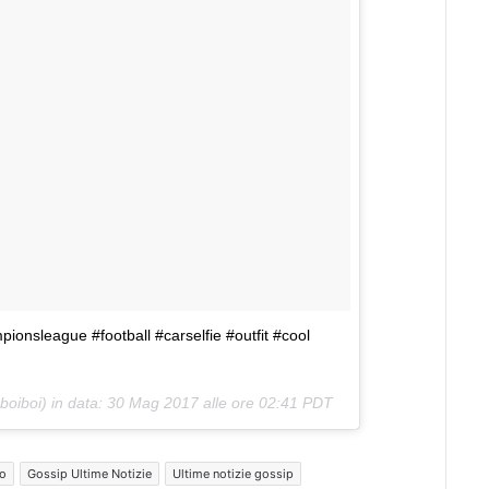
onsleague #football #carselfie #outfit #cool
oiboi) in data:
30 Mag 2017 alle ore 02:41 PDT
no
Gossip Ultime Notizie
Ultime notizie gossip