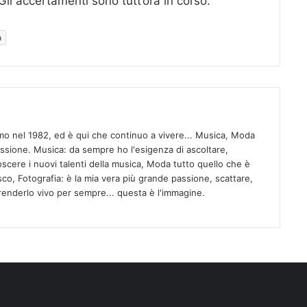
 Gli accertamenti sono tutt’ora in corso.
a
mo nel 1982, ed è qui che continuo a vivere... Musica, Moda
assione. Musica: da sempre ho l'esigenza di ascoltare,
scere i nuovi talenti della musica, Moda tutto quello che è
isco, Fotografia: è la mia vera più grande passione, scattare,
 renderlo vivo per sempre... questa è l'immagine.