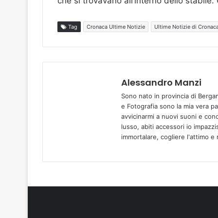
che si trovavano all’interno dello stabile.
Tag
Cronaca Ultime Notizie
Ultime Notizie di Cronac
Alessandro Manzi
Sono nato in provincia di Berga
e Fotografia sono la mia vera p
avvicinarmi a nuovi suoni e cono
lusso, abiti accessori io impazz
immortalare, cogliere l'attimo e