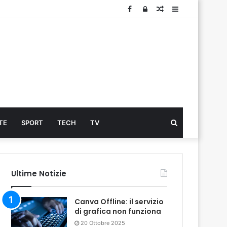
Facebook
Log
Articolo
Sidebar
In
Cerca
TE
SPORT
TECH
TV
...
Ultime Notizie
Canva Offline: il servizio
di grafica non funziona
20 Ottobre 2025