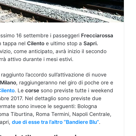
rossimo 16 settembre i passeggeri
Frecciarossa
n tappa nel
Cilento
e ultimo stop a
Sapri.
vizio, come anticipato, avrà inizio il secondo
à attivo durante i mesi estivi.
aggiunto l’accordo sull’attivazione di nuove
Milano
, raggiungeranno nel giro di poche ore e
Cilento
. Le
corse
sono previste tutte i weekend
embre 2017. Nel dettaglio sono previste due
ermate sono invece le seguenti: Bologna
oma Tiburtina, Roma Termini, Napoli Centrale,
apri,
due di esse tra l’altro “Bandiere Blu”
.