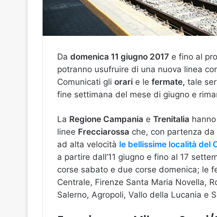
Da
domenica 11 giugno 2017
e fino al p
potranno usufruire di una nuova linea co
Comunicati gli
orari
e le
fermate,
tale ser
fine settimana del mese di giugno e rimarr
La
Regione Campania
e
Trenitalia
hanno r
linee
Frecciarossa
che, con partenza da
ad alta velocità
le bellissime località del 
a partire dall’11 giugno e fino al 17 sett
corse sabato e due corse domenica; le f
Centrale, Firenze Santa Maria Novella, R
Salerno, Agropoli, Vallo della Lucania e S