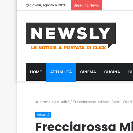
giovedì, Agosto 6 2026
Breaking News
HOME
ATTUALITÀ
CINEMA
CUCINA
C
Home
/
Attualità
/
Frecciarossa Milano-Sapri: Orari
Attualità
Frecciarossa Mi