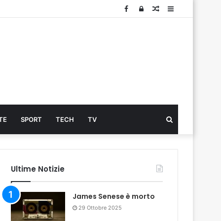
Facebook
Log
Articolo
Sidebar
In
Cerca
TE
SPORT
TECH
TV
...
Ultime Notizie
James Senese è morto
29 Ottobre 2025