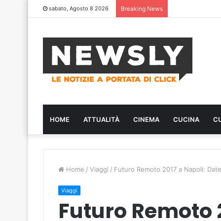
sabato, Agosto 8 2026
Breaking News
HOME
ATTUALITÀ
CINEMA
CUCINA
C
Home
/
Viaggi
/
Futuro Remoto 2017 a Napoli: Date,
Viaggi
Futuro Remoto 2