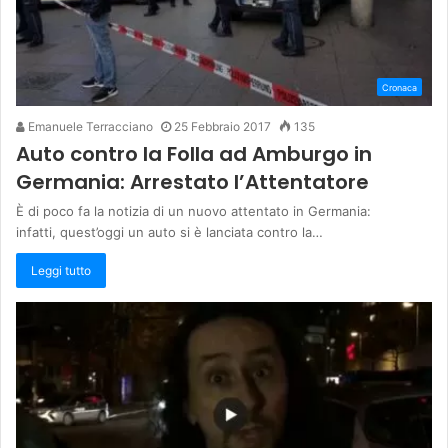
Cronaca
Emanuele Terracciano
25 Febbraio 2017
135
Auto contro la Folla ad Amburgo in
Germania: Arrestato l’Attentatore
È di poco fa la notizia di un nuovo attentato in Germania:
infatti, quest’oggi un auto si è lanciata contro la…
Leggi tutto