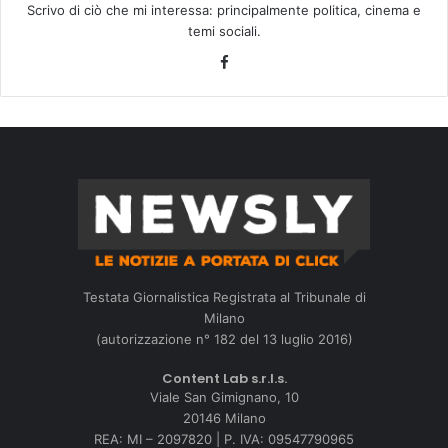
Scrivo di ciò che mi interessa: principalmente politica, cinema e
temi sociali.
Facebook
Testata Giornalistica Registrata al Tribunale di
Milano
(autorizzazione n° 182 del 13 luglio 2016)
Content Lab s.r.l.s.
Viale San Gimignano, 10
20146 Milano
REA: MI – 2097820 | P. IVA: 09547790965