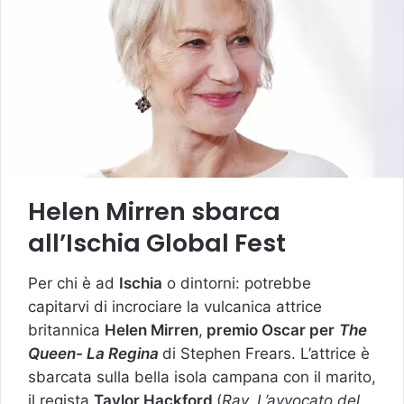
Helen Mirren sbarca
all’Ischia Global Fest
Per chi è ad
Ischia
o dintorni: potrebbe
capitarvi di incrociare la vulcanica attrice
britannica
Helen Mirren
,
premio Oscar per
The
Queen- La Regina
di Stephen Frears. L’attrice è
sbarcata sulla bella isola campana con il marito,
il regista
Taylor Hackford
(
Ray, L’avvocato del