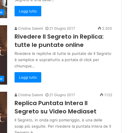
Leggi tutto
ne
Cristina Salemi
21 Giugno 2017
2.300
Rivedere Il Segreto in Replica:
tutte le puntate online
Rivedere le repliche di tutte le puntate de Il Segreto
è semplice e soprattutto a portata di click per
chiunque…
Leggi tutto
ne
Cristina Salemi
21 Giugno 2017
1.122
Replica Puntata Intera Il
Segreto su Video Mediaset
Il Segreto, in onda ogni pomeriggio, è una delle
soap più seguite. Per rivedere la puntata intera de Il
Segreto è…