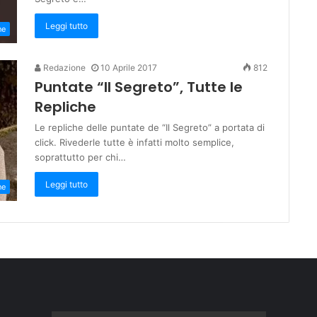
Leggi tutto
ne
Redazione
10 Aprile 2017
812
Puntate “Il Segreto”, Tutte le
Repliche
Le repliche delle puntate de “Il Segreto” a portata di
click. Rivederle tutte è infatti molto semplice,
soprattutto per chi…
Leggi tutto
ne