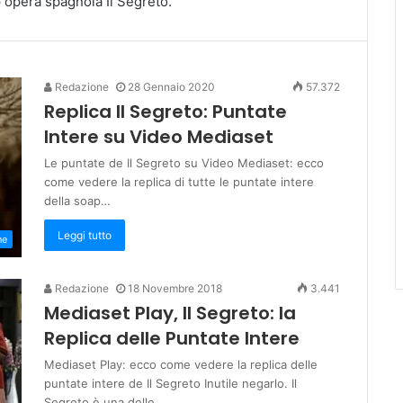
p opera spagnola Il Segreto.
Redazione
28 Gennaio 2020
57.372
Replica Il Segreto: Puntate
Intere su Video Mediaset
Le puntate de Il Segreto su Video Mediaset: ecco
come vedere la replica di tutte le puntate intere
della soap…
Leggi tutto
ne
Redazione
18 Novembre 2018
3.441
Mediaset Play, Il Segreto: la
Replica delle Puntate Intere
Mediaset Play: ecco come vedere la replica delle
puntate intere de Il Segreto Inutile negarlo. Il
Segreto è una delle…