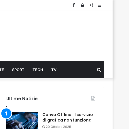
Facebook
Log
Articolo
Sidebar
In
Cerca
TE
SPORT
TECH
TV
...
Ultime Notizie
Canva Offline: il servizio
di grafica non funziona
20 Ottobre 2025