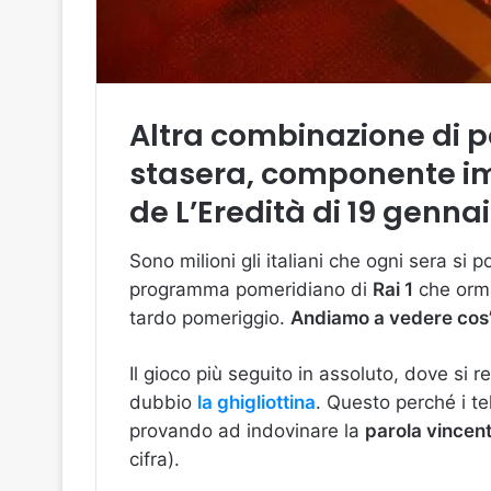
Altra combinazione di p
stasera, componente i
de
L’Eredità
di
19 gennai
Sono milioni gli italiani che ogni sera si 
programma pomeridiano di
Rai 1
che orma
tardo pomeriggio.
Andiamo a vedere cos’
Il gioco più seguito in assoluto, dove si r
dubbio
la ghigliottina
. Questo perché i t
provando ad indovinare la
parola vincen
cifra).