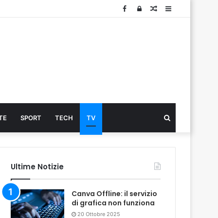
Facebook
Log
Articolo
Sidebar
In
Cerca
TE
SPORT
TECH
TV
...
Ultime Notizie
Canva Offline: il servizio
di grafica non funziona
20 Ottobre 2025