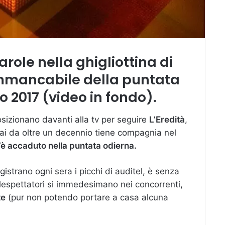
arole nella
ghigliottina
di
mmancabile della
puntata
o 2017 (video in fondo).
posizionano davanti alla tv per seguire
L’Eredità
,
i da oltre un decennio tiene compagnia nel
è accaduto nella puntata odierna.
egistrano ogni sera i picchi di auditel, è senza
elespettatori si immedesimano nei concorrenti,
te
(pur non potendo portare a casa alcuna