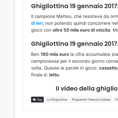
Ghigliottina 19 gennaio 201
Il campione Matteo, che resisteva da orm
di ieri
, non potendo quindi concorrere ne
gioco con
oltre 50 mila euro di vincita
. M
Ghigliottina 19 gennaio 2017:
Ben
160 mila euro
la cifra accumulata st
campionessa per il secondo giorno consec
volta. Queste le parole in gioco:
cassetto,
finale è:
letto.
Il video della ghigli
Tag
La Ghigliottina
Programmi Televisivi Italiani
P