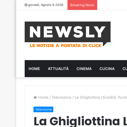
giovedì, Agosto 6 2026
Breaking News
HOME
ATTUALITÀ
CINEMA
CUCINA
C
Home
/
Televisione
/
La Ghigliottina L’Eredità: Pun
Televisione
La Ghigliottina 