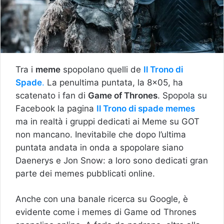
Tra i
meme
spopolano quelli de
Il Trono di
Spade
.
La penultima puntata, la 8×05, ha
scatenato i fan di
Game of Thrones
. Spopola su
Facebook la pagina
Il Trono di spade memes
ma in realtà i gruppi dedicati ai Meme su GOT
non mancano. Inevitabile che dopo l’ultima
puntata andata in onda a spopolare siano
Daenerys e Jon Snow: a loro sono dedicati gran
parte dei memes pubblicati online.
Anche con una banale ricerca su Google, è
evidente come i memes di Game od Thrones