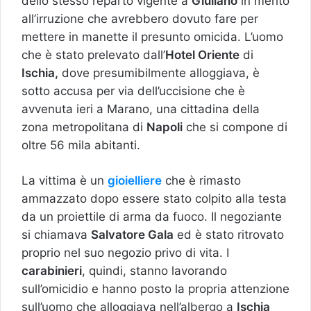
dello stesso reparto vigente a
Giuliano
in merito
all’irruzione che avrebbero dovuto fare per
mettere in manette il presunto omicida. L’uomo
che è stato prelevato dall’
Hotel Oriente
di
Ischia,
dove presumibilmente alloggiava, è
sotto accusa per via dell’uccisione che è
avvenuta ieri a Marano, una cittadina della
zona metropolitana di
Napoli
che si compone di
oltre 56 mila abitanti.
La vittima è un
gioielliere
che è rimasto
ammazzato dopo essere stato colpito alla testa
da un proiettile di arma da fuoco. Il negoziante
si chiamava
Salvatore Gala
ed è stato ritrovato
proprio nel suo negozio privo di vita. I
carabinieri
, quindi, stanno lavorando
sull’omicidio e hanno posto la propria attenzione
sull’uomo che alloggiava nell’albergo a
Ischia