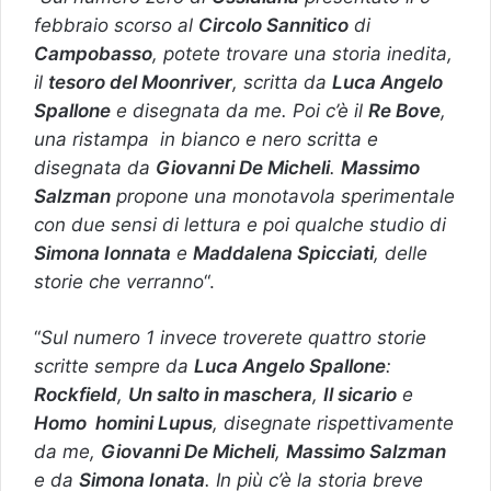
febbraio scorso al
Circolo Sannitico
di
Campobasso
, potete trovare una storia inedita,
il
tesoro del Moonriver
, scritta da
Luca Angelo
Spallone
e disegnata da me. Poi c’è il
Re Bove
,
una ristampa in bianco e nero scritta e
disegnata da
Giovanni De Micheli
.
Massimo
Salzman
propone una monotavola sperimentale
con due sensi di lettura e poi qualche studio di
Simona Ionnata
e
Maddalena Spicciati
, delle
storie che verranno
“.
“
Sul numero 1 invece troverete quattro storie
scritte sempre da
Luca Angelo Spallone
:
Rockfield
,
Un salto in maschera
,
Il sicario
e
Homo homini Lupus
, disegnate rispettivamente
da me,
Giovanni De Micheli
,
Massimo Salzman
e da
Simona Ionata
. In più c’è la storia breve