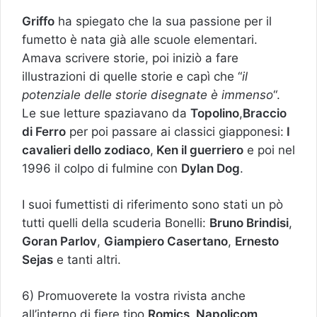
Griffo
ha spiegato che la sua passione per il
fumetto è nata già alle scuole elementari.
Amava scrivere storie, poi iniziò a fare
illustrazioni di quelle storie e capì che “
il
potenziale delle storie disegnate è immenso
“.
Le sue letture spaziavano da
Topolino
,
Braccio
di Ferro
per poi passare ai classici giapponesi:
I
cavalieri dello zodiaco
,
Ken il guerriero
e poi nel
1996 il colpo di fulmine con
Dylan Dog
.
I suoi fumettisti di riferimento sono stati un pò
tutti quelli della scuderia Bonelli:
Bruno Brindisi
,
Goran Parlov
,
Giampiero Casertano
,
Ernesto
Sejas
e tanti altri.
6) Promuoverete la vostra rivista anche
all’interno di fiere tipo
Romics
,
Napolicom
,