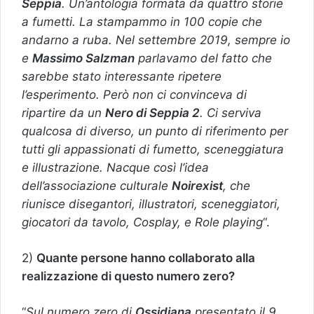
Seppia
. Un’antologia formata da quattro storie
a fumetti. La stampammo in 100 copie che
andarno a ruba. Nel settembre 2019, sempre io
e
Massimo Salzman
parlavamo del fatto che
sarebbe stato interessante ripetere
l’esperimento. Però non ci convinceva di
ripartire da un
Nero di Seppia 2
. Ci serviva
qualcosa di diverso, un punto di riferimento per
tutti gli appassionati di fumetto, sceneggiatura
e illustrazione. Nacque così l’idea
dell’associazione culturale
Noirexist
, che
riunisce disegantori, illustratori, sceneggiatori,
giocatori da tavolo, Cosplay, e Role playing
“.
2)
Quante persone hanno collaborato alla
realizzazione di questo numero zero?
“
Sul numero zero di
Ossidiana
presentato il 9